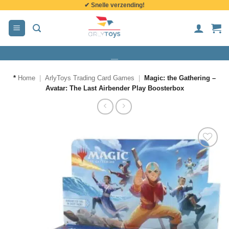
✔ Snelle verzending!
de
inhoud
*
Home
|
ArlyToys Trading Card Games
|
Magic: the Gathering –
Avatar: The Last Airbender Play Boosterbox