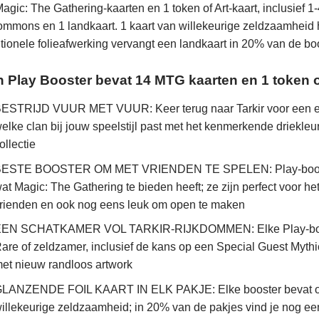
agic: The Gathering-kaarten en 1 token of Art-kaart, inclusief
mmons en 1 landkaart. 1 kaart van willekeurige zeldzaamheid he
itionele folieafwerking vervangt een landkaart in 20% van de bo
 Play Booster bevat 14 MTG kaarten en 1 token of
ESTRIJD VUUR MET VUUR: Keer terug naar Tarkir voor een epi
elke clan bij jouw speelstijl past met het kenmerkende driekleu
ollectie
ESTE BOOSTER OM MET VRIENDEN TE SPELEN: Play-boosters
at Magic: The Gathering te bieden heeft; ze zijn perfect voor h
rienden en ook nog eens leuk om open te maken
EN SCHATKAMER VOL TARKIR-RIJKDOMMEN: Elke Play-booster
are of zeldzamer, inclusief de kans op een Special Guest Mythi
et nieuw randloos artwork
LANZENDE FOIL KAART IN ELK PAKJE: Elke booster bevat ook 
illekeurige zeldzaamheid; in 20% van de pakjes vind je nog een