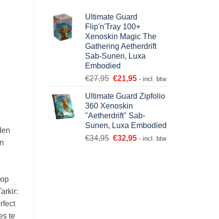
Ultimate Guard
Flip'n'Tray 100+
Xenoskin Magic The
Gathering Aetherdrift
Sab-Sunen, Luxa
Embodied
€
27,95
€
21,95
- incl. btw
Ultimate Guard Zipfolio
360 Xenoskin
"Aetherdrift" Sab-
Sunen, Luxa Embodied
jden
€
34,95
€
32,95
- incl. btw
an
 op
rkir:
rfect
es te