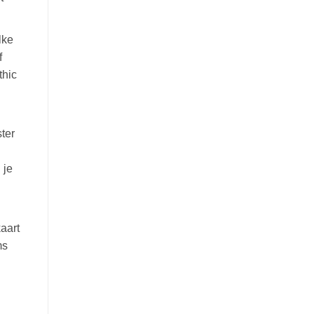
ke
f
thic
ter
 je
aart
ms