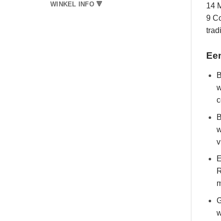
WINKEL INFO 🔻
14 M
9 Co
trad
Een
B
w
c
B
w
v
E
R
m
G
w