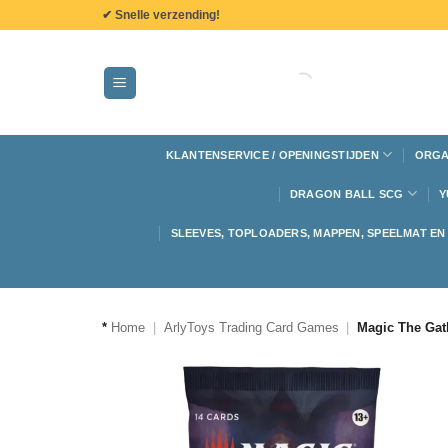
de
✔ Snelle verzending!
inhoud
KLANTENSERVICE / OPENINGSTIJDEN
ORGA
DRAGON BALL SCG
Y
SLEEVES, TOPLOADERS, MAPPEN, SPEELMAT E
*
Home
|
ArlyToys Trading Card Games
|
Magic The Gat