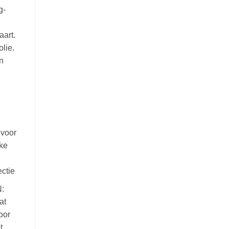
g-
art.
olie.
n
voor
lke
ectie
:
at
oor
t