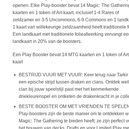
openen. Elke Play-booster bevat 14 Magic: The Gatherin
kaarten en 1 token of Art-kaart, inclusief 1-4 Rares of
zeldzamer en 3-5 Uncommons, 6-9 Commons en 1 landka
1 kaart van willekeurige zeldzaamheid heeft traditionele f
Een landkaart met traditionele folieafwerking vervangt ee
landkaart in 20% van de boosters.
Een Play Booster bevat 14 MTG kaarten en 1 token of Art
kaart
BESTRIJD VUUR MET VUUR: Keer terug naar Tarkir 
een epische strijd tussen draken en clans. Ontdek we
clan bij jouw speelstijl past met het kenmerkende
driekleurenspel en ontketen de drakenkracht in je coll
BESTE BOOSTER OM MET VRIENDEN TE SPELEN
Play-boosters zijn de beste manier om te ontdekken w
Magic: The Gathering te bieden heeft; ze zijn perfect v
het bouwen van decks, Drafts en voor Limited Play me