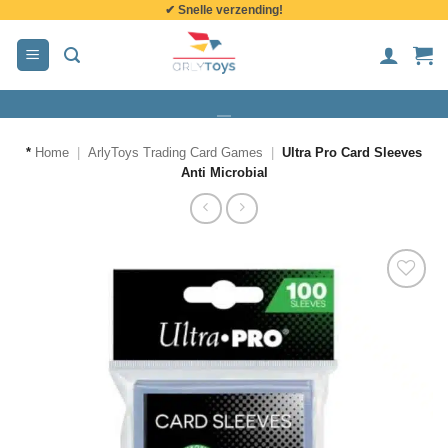
✔ Snelle verzending!
de
inhoud
*
Home
|
ArlyToys Trading Card Games
|
Ultra Pro Card Sleeves
Anti Microbial