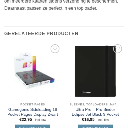
om meerdere kaarten tijdens verzending te beschermen.
Daarnaast passen ze perfect in een toploader.
GERELATEERDE PRODUCTEN
POCKET PAGES
SLEEVES, TOPLOADERS, MAPPEN EN DECKBOX
Gamegenic Sideloading 18
Ultra Pro – Pro Binder
Pocket Pages Display Zwart
Eclipse Jet Black 9 Pocket
€
22,95
€
16,95
- incl. btw
- incl. btw