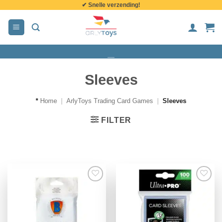
✔ Snelle verzending!
de
inhoud
Sleeves
*
Home
|
ArlyToys Trading Card Games
|
Sleeves
FILTER