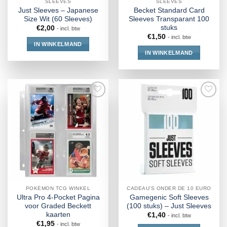
SLEEVES
SLEEVES
Just Sleeves – Japanese
Becket Standard Card
Size Wit (60 Sleeves)
Sleeves Transparant 100
stuks
€
2,00
- incl. btw
€
1,50
- incl. btw
IN WINKELMAND
IN WINKELMAND
POKÉMON TCG WINKEL
CADEAU'S ONDER DE 10 EURO
Ultra Pro 4-Pocket Pagina
Gamegenic Soft Sleeves
voor Graded Beckett
(100 stuks) – Just Sleeves
kaarten
€
1,40
- incl. btw
€
1,95
- incl. btw