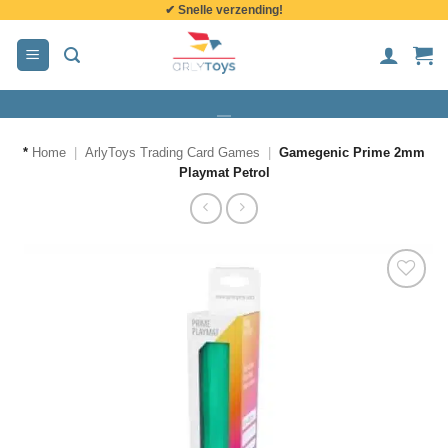
✔ Snelle verzending!
de
inhoud
*
Home
|
ArlyToys Trading Card Games
|
Gamegenic Prime 2mm
Playmat Petrol