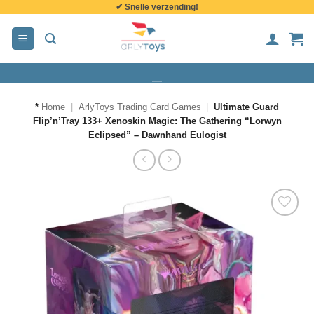
✔ Snelle verzending!
de
inhoud
*
Home
|
ArlyToys Trading Card Games
|
Ultimate Guard
Flip’n’Tray 133+ Xenoskin Magic: The Gathering “Lorwyn
Eclipsed” – Dawnhand Eulogist