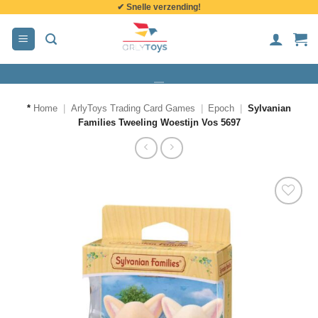
✔ Snelle verzending!
de
inhoud
*
Home
|
ArlyToys Trading Card Games
|
Epoch
|
Sylvanian
Families Tweeling Woestijn Vos 5697