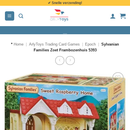
✔ Snelle verzending!
de
inhoud
*
Home
|
ArlyToys Trading Card Games
|
Epoch
|
Sylvanian
Families Zoet Frambozenhuis 5393