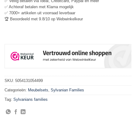
✅ Veilig betalen via Ideal, Creditcard, Paypal en meer
✅ Achteraf betalen met Klarna mogelijk
✅ 7000+ artikelen uit voorraad leverbaar
🏆 Beoordeeld met 9.8/10 op Webwinkelkeur
SKU:
5054131054499
Categorieën:
Meubelsets
,
Sylvanian Families
Tag:
Sylvanians families