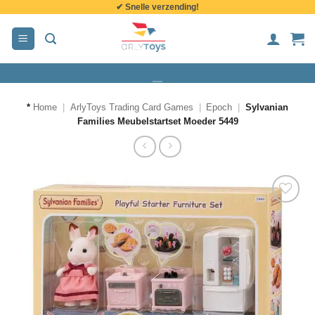
✔ Snelle verzending!
de
inhoud
*
Home
|
ArlyToys Trading Card Games
|
Epoch
|
Sylvanian
Families Meubelstartset Moeder 5449