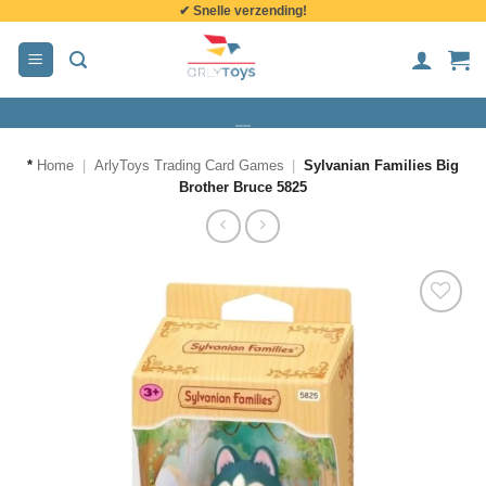
✔ Snelle verzending!
de
inhoud
*
Home
|
ArlyToys Trading Card Games
|
Sylvanian Families Big
Brother Bruce 5825