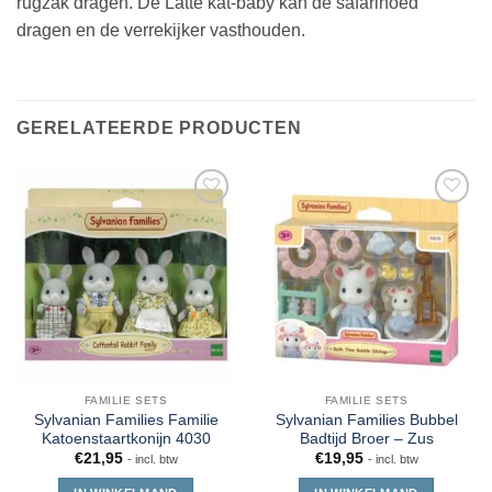
rugzak dragen. De Latte kat-baby kan de safarihoed
dragen en de verrekijker vasthouden.
GERELATEERDE PRODUCTEN
FAMILIE SETS
FAMILIE SETS
Sylvanian Families Familie
Sylvanian Families Bubbel
Katoenstaartkonijn 4030
Badtijd Broer – Zus
€
21,95
€
19,95
- incl. btw
- incl. btw