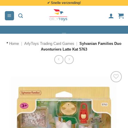
✔ Snelle verzending!
de
inhoud
*
Home
|
ArlyToys Trading Card Games
|
Sylvanian Families Duo
Avonturiers Latte Kat 5763