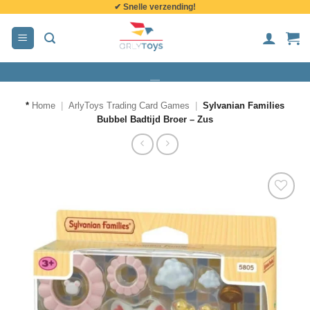
✔ Snelle verzending!
de
inhoud
*
Home
|
ArlyToys Trading Card Games
|
Sylvanian Families
Bubbel Badtijd Broer – Zus