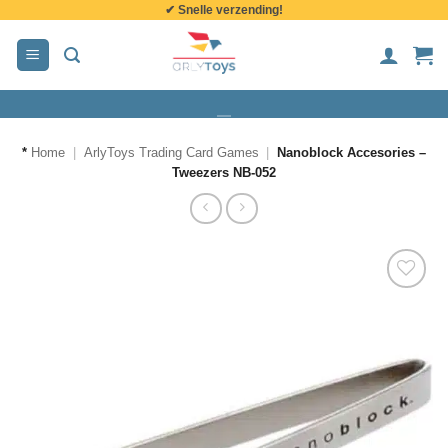
✔ Snelle verzending!
de
inhoud
*
Home
|
ArlyToys Trading Card Games
|
Nanoblock Accesories –
Tweezers NB-052