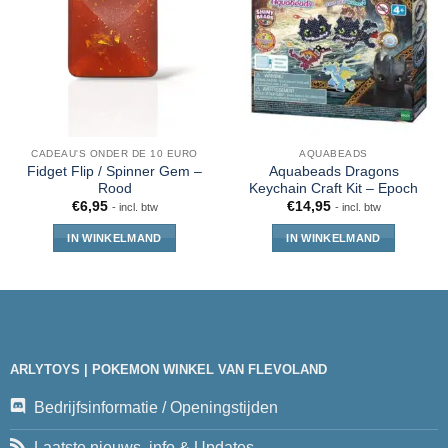
CADEAU'S ONDER DE 10 EURO
AQUABEADS
Fidget Flip / Spinner Gem –
Aquabeads Dragons
Rood
Keychain Craft Kit – Epoch
€
6,95
€
14,95
- incl. btw
- incl. btw
IN WINKELMAND
IN WINKELMAND
ARLYTOYS | POKEMON WINKEL VAN FLEVOLAND
Bedrijfsinformatie / Openingstijden
Laatste nieuws, info & Updates