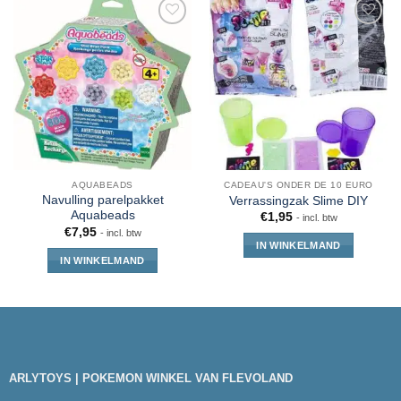
AQUABEADS
CADEAU'S ONDER DE 10 EURO
Navulling parelpakket
Verrassingzak Slime DIY
Aquabeads
€
1,95
- incl. btw
€
7,95
- incl. btw
IN WINKELMAND
IN WINKELMAND
ARLYTOYS | POKEMON WINKEL VAN FLEVOLAND