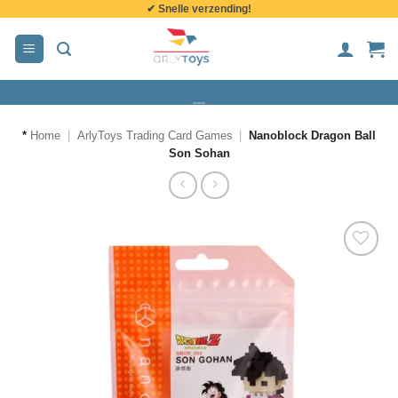
✔ Snelle verzending!
de
inhoud
*
Home
|
ArlyToys Trading Card Games
|
Nanoblock Dragon Ball
Son Sohan