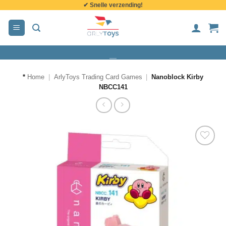
✔ Snelle verzending!
de
inhoud
*
Home
|
ArlyToys Trading Card Games
|
Nanoblock Kirby
NBCC141