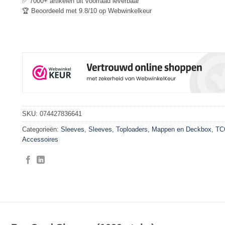
✅ 7000+ artikelen uit voorraad leverbaar
🏆 Beoordeeld met 9.8/10 op Webwinkelkeur
SKU:
074427836641
Categorieën:
Sleeves
,
Sleeves, Toploaders, Mappen en Deckbox
,
TC
Accessoires