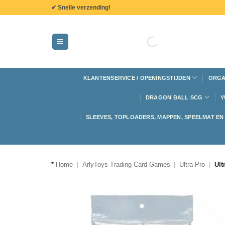
de
✔ Snelle verzending!
inhoud
KLANTENSERVICE / OPENINGSTIJDEN
ORGA
DRAGON BALL SCG
Y
SLEEVES, TOPLOADERS, MAPPEN, SPEELMAT E
*
Home
|
ArlyToys Trading Card Games
|
Ultra Pro
|
Ult