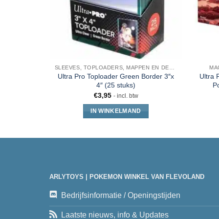
SLEEVES, TOPLOADERS, MAPPEN EN DECKBOX
MA
Ultra Pro Toploader Green Border 3″x
Ultra 
4″ (25 stuks)
P
€
3,95
- incl. btw
IN WINKELMAND
ARLYTOYS | POKEMON WINKEL VAN FLEVOLAND
Bedrijfsinformatie / Openingstijden
Laatste nieuws, info & Updates