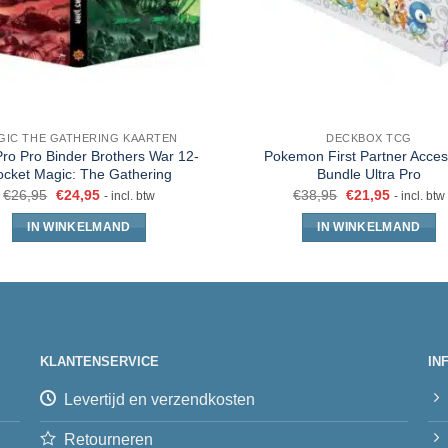
GIC THE GATHERING KAARTEN
DECKBOX TCG
Pro Pro Binder Brothers War 12-
Pokemon First Partner Acces
ocket Magic: The Gathering
Bundle Ultra Pro
€
26,95
€
24,95
€
38,95
€
21,95
- incl. btw
- incl. btw
IN WINKELMAND
IN WINKELMAND
KLANTENSERVICE
IN
Levertijd en verzendkosten
Retourneren