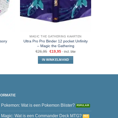
MAGIC THE GATHERING KAARTEN
sory
Ultra Pro Pro Binder 12 pocket Unfinity
Gamegen
– Magic the Gathering
P
€
26,95
€
19,95
- incl. btw
IN WINKELMAND
FORMATIE
Pokemon: Wat is een Pokemon Blister?
Magic: Wat is een Commander Deck MTG?