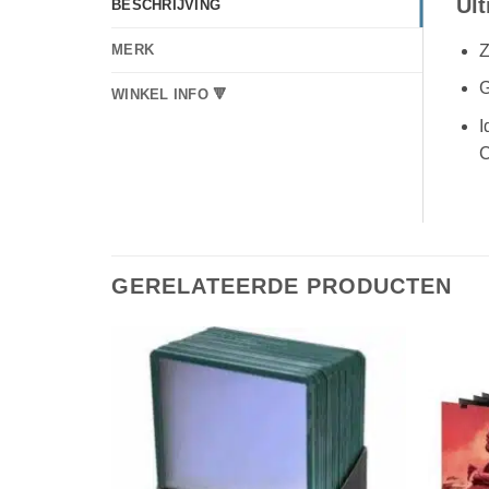
Ult
BESCHRIJVING
Z
MERK
G
WINKEL INFO 🔻
I
C
GERELATEERDE PRODUCTEN