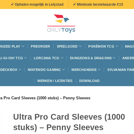
✔ Ophalen mogelijk in Lelystad
✔ Minimale bestelwaarde €15
NIZED PLAY
PREORDER
SPEELGOED
POKÉMON TCG
MAGI
U-GI-OH! TCG
LORCANA TCG
DUNGEONS & DRAGONS
ANDER
N DECKBOX
NINTENDO GAMING
MERCHANDISE
SYLVANIAN FAM
MERKEN / LICENTIES
DOWNLOAD
ra Pro Card Sleeves (1000 stuks) – Penny Sleeves
Ultra Pro Card Sleeves (1000
stuks) – Penny Sleeves