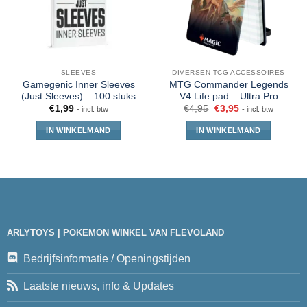
SLEEVES
DIVERSEN TCG ACCESSOIRES
Gamegenic Inner Sleeves
MTG Commander Legends
(Just Sleeves) – 100 stuks
V4 Life pad – Ultra Pro
€
1,99
€
4,95
€
3,95
- incl. btw
- incl. btw
IN WINKELMAND
IN WINKELMAND
ARLYTOYS | POKEMON WINKEL VAN FLEVOLAND
Bedrijfsinformatie / Openingstijden
Laatste nieuws, info & Updates