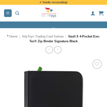
✔ Snelle verzending!
de
inhoud
*
Home
|
ArlyToys Trading Card Games
|
Vault X 4-Pocket Exo-
Tec® Zip Binder Signature Black