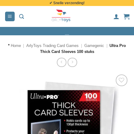
✔ Snelle verzending!
de
inhoud
*
Home
|
ArlyToys Trading Card Games
|
Gamegenic
|
Ultra Pro
Thick Card Sleeves 100 stuks