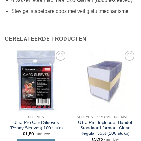
4 vakken voor maximaal 320 kaarten (double-sleeved)
Stevige, stapelbare doos met veilig sluitmechanisme
GERELATEERDE PRODUCTEN
SLEEVES
SLEEVES, TOPLOADERS, MAPPEN EN DECKBOX
Ultra Pro Card Sleeves
Ultra Pro Toploader Bundel
(Penny Sleeves) 100 stuks
Standaard formaat Clear
Regular 35pt (100 stuks)
€
1,50
- incl. btw
€
9,95
- incl. btw