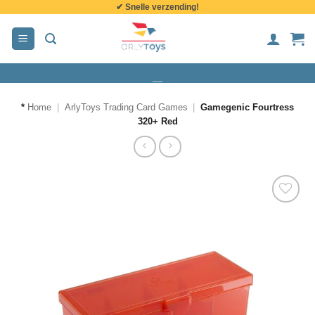
✔ Snelle verzending!
de
inhoud
*
Home
|
ArlyToys Trading Card Games
|
Gamegenic Fourtress
320+ Red