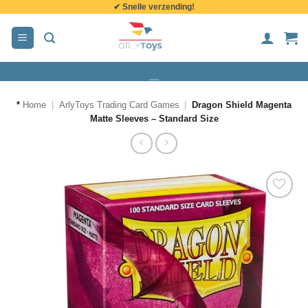
✔ Snelle verzending!
de
inhoud
*
Home
|
ArlyToys Trading Card Games
|
Dragon Shield Magenta
Matte Sleeves – Standard Size