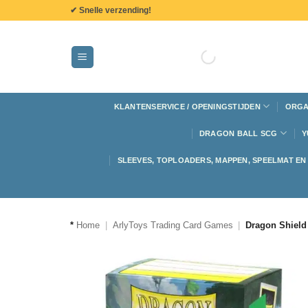
de
✔ Snelle verzending!
inhoud
KLANTENSERVICE / OPENINGSTIJDEN
ORGA
DRAGON BALL SCG
Y
SLEEVES, TOPLOADERS, MAPPEN, SPEELMAT E
*
Home
|
ArlyToys Trading Card Games
|
Dragon Shield 