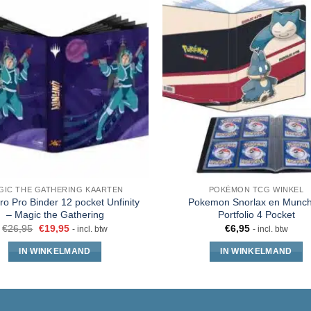
GIC THE GATHERING KAARTEN
POKÉMON TCG WINKEL
Pro Pro Binder 12 pocket Unfinity
Pokemon Snorlax en Munch
– Magic the Gathering
Portfolio 4 Pocket
€
26,95
€
19,95
€
6,95
- incl. btw
- incl. btw
IN WINKELMAND
IN WINKELMAND