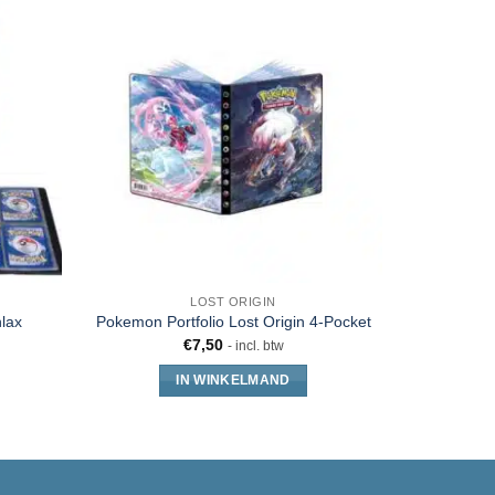
LOST ORIGIN
lax
Ultra Pro 
Pokemon Portfolio Lost Origin 4-Pocket
€
7,50
- incl. btw
IN WINKELMAND