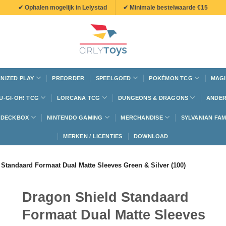
✔ Ophalen mogelijk in Lelystad
✔ Minimale bestelwaarde €15
NIZED PLAY
PREORDER
SPEELGOED
POKÉMON TCG
MAGI
U-GI-OH! TCG
LORCANA TCG
DUNGEONS & DRAGONS
ANDER
N DECKBOX
NINTENDO GAMING
MERCHANDISE
SYLVANIAN FAM
MERKEN / LICENTIES
DOWNLOAD
Standaard Formaat Dual Matte Sleeves Green & Silver (100)
Dragon Shield Standaard
Formaat Dual Matte Sleeves