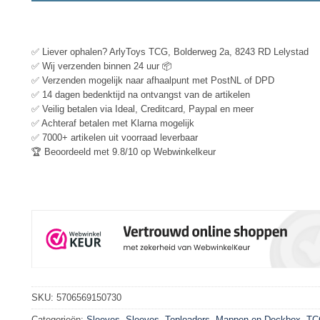
✅ Liever ophalen? ArlyToys TCG, Bolderweg 2a, 8243 RD Lelystad
✅ Wij verzenden binnen 24 uur 📦
✅ Verzenden mogelijk naar afhaalpunt met PostNL of DPD
✅ 14 dagen bedenktijd na ontvangst van de artikelen
✅ Veilig betalen via Ideal, Creditcard, Paypal en meer
✅ Achteraf betalen met Klarna mogelijk
✅ 7000+ artikelen uit voorraad leverbaar
🏆 Beoordeeld met 9.8/10 op Webwinkelkeur
SKU:
5706569150730
Categorieën:
Sleeves
,
Sleeves, Toploaders, Mappen en Deckbox
,
TC