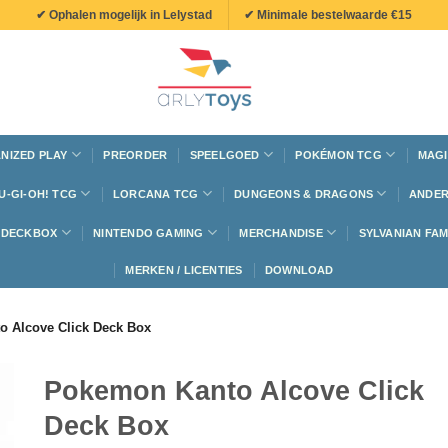
✔ Ophalen mogelijk in Lelystad
✔ Minimale bestelwaarde €15
NIZED PLAY
PREORDER
SPEELGOED
POKÉMON TCG
MAGI
U-GI-OH! TCG
LORCANA TCG
DUNGEONS & DRAGONS
ANDER
N DECKBOX
NINTENDO GAMING
MERCHANDISE
SYLVANIAN FAM
MERKEN / LICENTIES
DOWNLOAD
 Alcove Click Deck Box
Pokemon Kanto Alcove Click
Deck Box