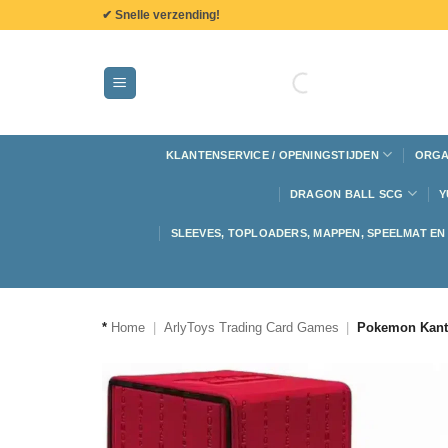
de
✔ Snelle verzending!
inhoud
KLANTENSERVICE / OPENINGSTIJDEN
ORGA
DRAGON BALL SCG
Y
SLEEVES, TOPLOADERS, MAPPEN, SPEELMAT E
*
Home
|
ArlyToys Trading Card Games
|
Pokemon Kanto