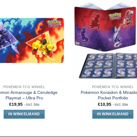
POKÉMON TCG WINKEL
POKÉMON TCG WINKEL
emon Armarouge & Ceruledge
Pokémon Koraidon & Miraido
Playmat – Ultra Pro
Pocket Portfolio
€
19,95
€
10,95
- incl. btw
- incl. btw
IN WINKELMAND
IN WINKELMAND