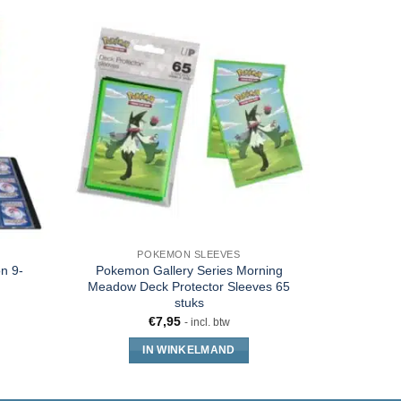
POKEMON SLEEVES
PO
n 9-
Pokemon Gallery Series Morning
Ultra Pro 
Meadow Deck Protector Sleeves 65
stuks
€
7,95
- incl. btw
IN WINKELMAND