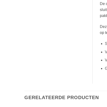
De d
slui
pak
Deze
op t
S
V
V
G
GERELATEERDE PRODUCTEN