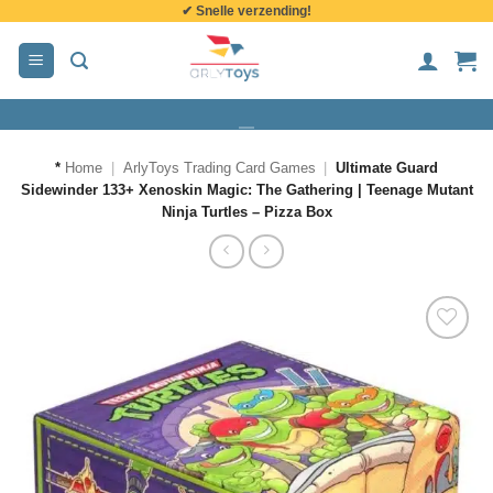
✔ Snelle verzending!
de
inhoud
*
Home
|
ArlyToys Trading Card Games
|
Ultimate Guard
Sidewinder 133+ Xenoskin Magic: The Gathering | Teenage Mutant
Ninja Turtles – Pizza Box