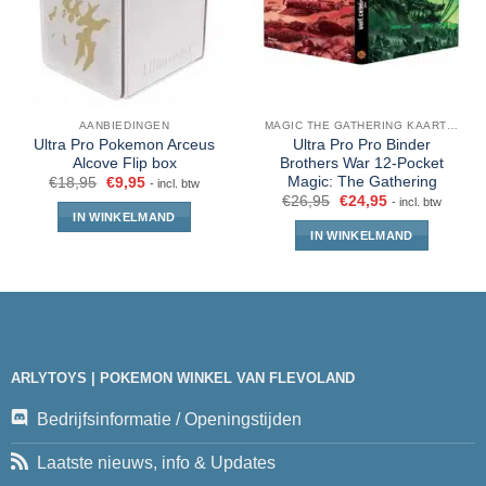
AANBIEDINGEN
MAGIC THE GATHERING KAARTEN
Ultra Pro Pokemon Arceus
Ultra Pro Pro Binder
Alcove Flip box
Brothers War 12-Pocket
Magic: The Gathering
€
18,95
€
9,95
- incl. btw
€
26,95
€
24,95
- incl. btw
IN WINKELMAND
IN WINKELMAND
ARLYTOYS | POKEMON WINKEL VAN FLEVOLAND
Bedrijfsinformatie / Openingstijden
Laatste nieuws, info & Updates