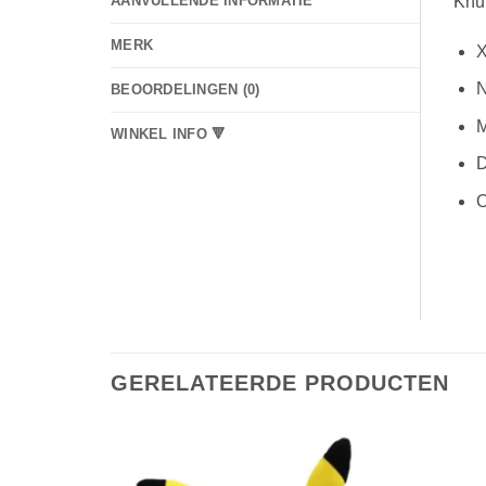
Knuf
AANVULLENDE INFORMATIE
MERK
X
N
BEOORDELINGEN (0)
M
WINKEL INFO 🔻
D
O
GERELATEERDE PRODUCTEN