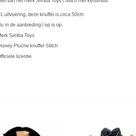
fel van het merk Simba Toys | Stitch met kerstmuts
L uitvoering, deze knuffel is circa 50cm
u in de aanbieding | op is op
erk Simba Toys
isney Pluche knuffel Stitch
fficiele licentie