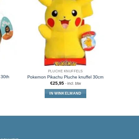
PLUCHE KNUFFELS
CADEA
 30th
Lilo & St
Pokemon Pikachu Pluche knuffel 30cm
€
25,95
- incl. btw
IN WINKELMAND