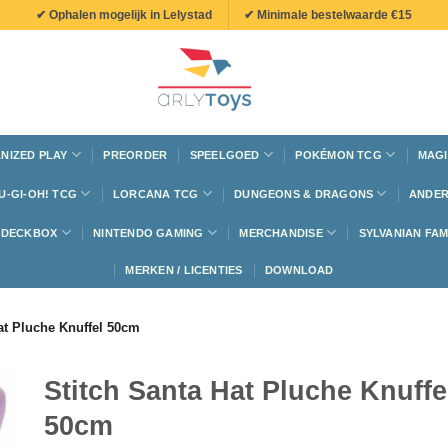
✔ Ophalen mogelijk in Lelystad
✔ Minimale bestelwaarde €15
NIZED PLAY
PREORDER
SPEELGOED
POKÉMON TCG
MAGI
U-GI-OH! TCG
LORCANA TCG
DUNGEONS & DRAGONS
ANDER
N DECKBOX
NINTENDO GAMING
MERCHANDISE
SYLVANIAN FAM
MERKEN / LICENTIES
DOWNLOAD
at Pluche Knuffel 50cm
Stitch Santa Hat Pluche Knuffe
50cm