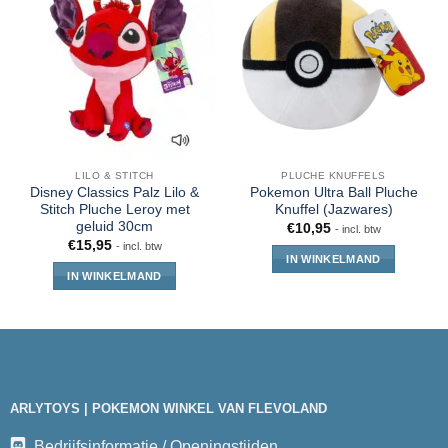
LILO & STITCH
PLUCHE KNUFFELS
Disney Classics Palz Lilo &
Pokemon Ultra Ball Pluche
Stitch Pluche Leroy met
Knuffel (Jazwares)
geluid 30cm
€
10,95
- incl. btw
€
15,95
- incl. btw
IN WINKELMAND
IN WINKELMAND
ARLYTOYS | POKEMON WINKEL VAN FLEVOLAND
Bedrijfsinformatie / Openingstijden