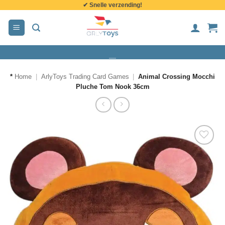
✔ Snelle verzending!
de
inhoud
*
Home
|
ArlyToys Trading Card Games
|
Animal Crossing Mocchi
Pluche Tom Nook 36cm