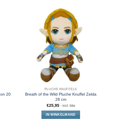
PLUCHE KNUFFELS
eon 20
Breath of the Wild Pluche Knuffel Zelda
Animal Cro
28 cm
€
€
25,95
- incl. btw
IN WINKELMAND