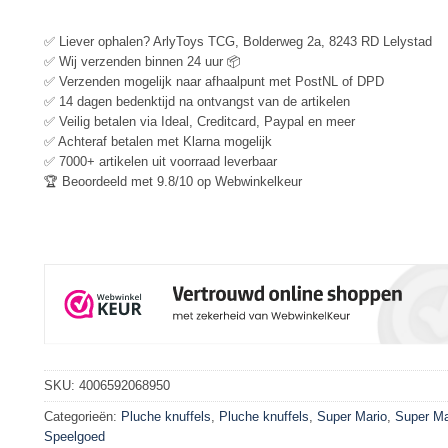
✅ Liever ophalen? ArlyToys TCG, Bolderweg 2a, 8243 RD Lelystad
✅ Wij verzenden binnen 24 uur 📦
✅ Verzenden mogelijk naar afhaalpunt met PostNL of DPD
✅ 14 dagen bedenktijd na ontvangst van de artikelen
✅ Veilig betalen via Ideal, Creditcard, Paypal en meer
✅ Achteraf betalen met Klarna mogelijk
✅ 7000+ artikelen uit voorraad leverbaar
🏆 Beoordeeld met 9.8/10 op Webwinkelkeur
SKU:
4006592068950
Categorieën:
Pluche knuffels
,
Pluche knuffels
,
Super Mario
,
Super Ma
Speelgoed