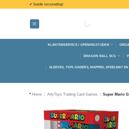
de
✔ Snelle verzending!
inhoud
KLANTENSERVICE / OPENINGSTIJDEN
ORGA
DRAGON BALL SCG
Y
SLEEVES, TOPLOADERS, MAPPEN, SPEELMAT E
*
Home
|
ArlyToys Trading Card Games
|
Super Mario Ge