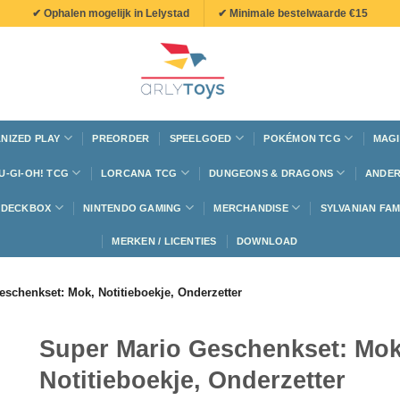
✔ Ophalen mogelijk in Lelystad
✔ Minimale bestelwaarde €15
NIZED PLAY
PREORDER
SPEELGOED
POKÉMON TCG
MAGI
U-GI-OH! TCG
LORCANA TCG
DUNGEONS & DRAGONS
ANDER
N DECKBOX
NINTENDO GAMING
MERCHANDISE
SYLVANIAN FAM
MERKEN / LICENTIES
DOWNLOAD
schenkset: Mok, Notitieboekje, Onderzetter
Super Mario Geschenkset: Mok
Notitieboekje, Onderzetter