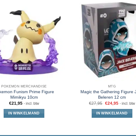
POKEMON MERCHANDISE
MTG
kemon Funism Prime Figure
Magic the Gathering Figure 
Mimikyu 10cm
Beleren 12 cm
€
21,95
€
27,95
€
24,95
- incl. btw
- incl. btw
IN WINKELMAND
IN WINKELMAND