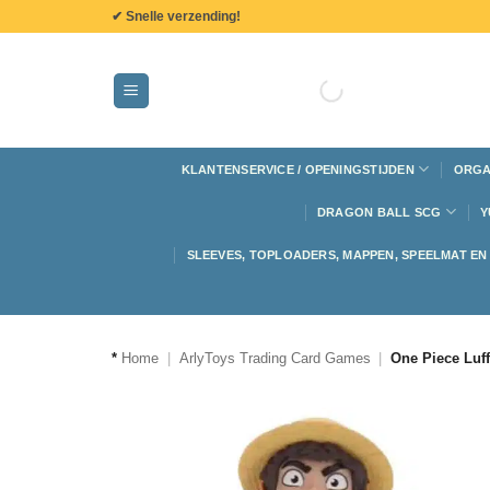
de
✔ Snelle verzending!
inhoud
KLANTENSERVICE / OPENINGSTIJDEN
ORGA
DRAGON BALL SCG
Y
SLEEVES, TOPLOADERS, MAPPEN, SPEELMAT E
*
Home
|
ArlyToys Trading Card Games
|
One Piece Luf