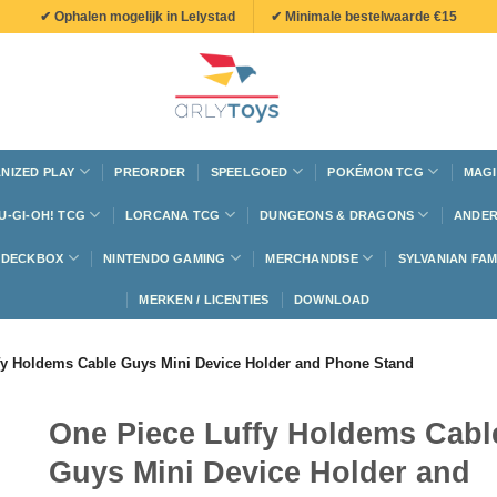
✔ Ophalen mogelijk in Lelystad
✔ Minimale bestelwaarde €15
NIZED PLAY
PREORDER
SPEELGOED
POKÉMON TCG
MAGI
U-GI-OH! TCG
LORCANA TCG
DUNGEONS & DRAGONS
ANDER
N DECKBOX
NINTENDO GAMING
MERCHANDISE
SYLVANIAN FAM
MERKEN / LICENTIES
DOWNLOAD
fy Holdems Cable Guys Mini Device Holder and Phone Stand
One Piece Luffy Holdems Cabl
Guys Mini Device Holder and