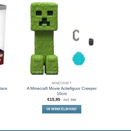
MINECRAFT
Jace
A Minecraft Movie Actiefiguur Creeper
Hot To
10cm
€
15,95
- incl. btw
IN WINKELMAND