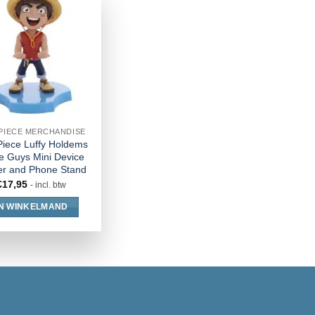
PIECE MERCHANDISE
iece Luffy Holdems
e Guys Mini Device
er and Phone Stand
€
17,95
- incl. btw
IN WINKELMAND