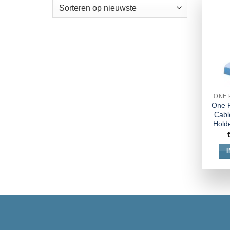
ONE 
One P
Cabl
Hold