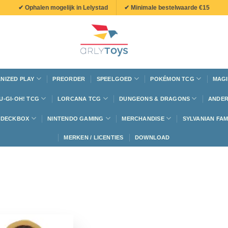
✔ Ophalen mogelijk in Lelystad
✔ Minimale bestelwaarde €15
NIZED PLAY
PREORDER
SPEELGOED
POKÉMON TCG
MAGI
U-GI-OH! TCG
LORCANA TCG
DUNGEONS & DRAGONS
ANDER
N DECKBOX
NINTENDO GAMING
MERCHANDISE
SYLVANIAN FAM
MERKEN / LICENTIES
DOWNLOAD