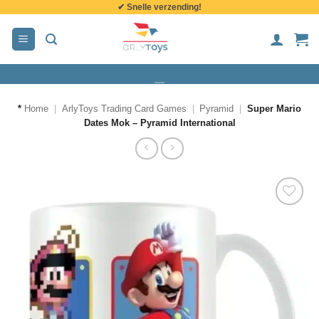
✔ Snelle verzending!
de
inhoud
*
Home
|
ArlyToys Trading Card Games
|
Pyramid
|
Super Mario
Dates Mok – Pyramid International