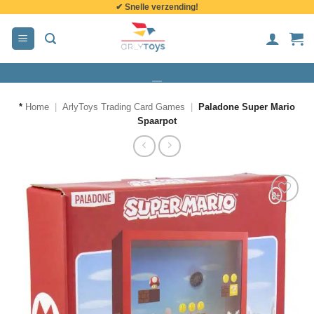
✔ Snelle verzending!
de
inhoud
*
Home
|
ArlyToys Trading Card Games
|
Paladone Super Mario
Spaarpot