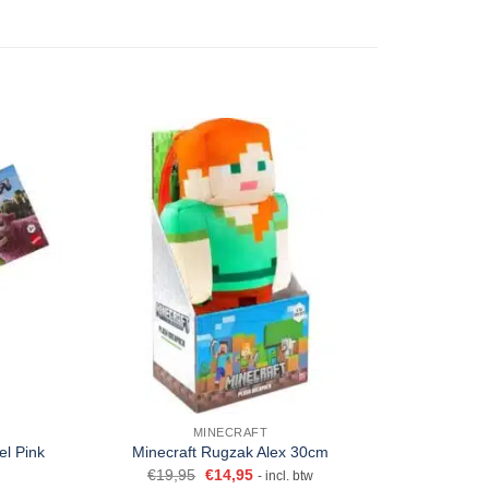
MINECRAFT
el Pink
A Minecraf
Minecraft Rugzak Alex 30cm
€
19,95
€
14,95
- incl. btw