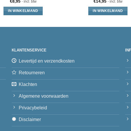
€
8,95
€
14,95
- incl. btw
- incl. btw
IN WINKELMAND
IN WINKELMAND
KLANTENSERVICE
IN
Levertijd en verzendkosten
Retourneren
Klachten
Algemene voorwaarden
Privacybeleid
Disclaimer