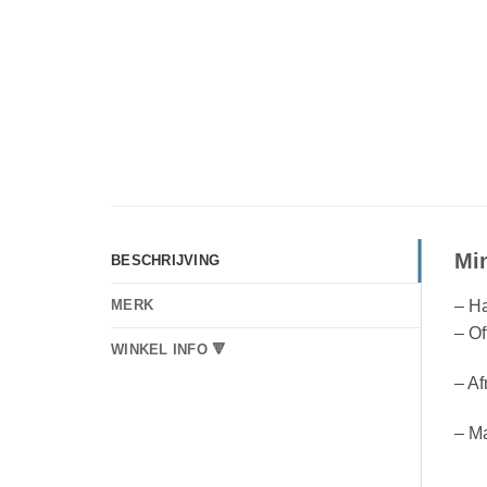
Mi
BESCHRIJVING
– H
MERK
– Of
WINKEL INFO 🔻
– Af
– Ma