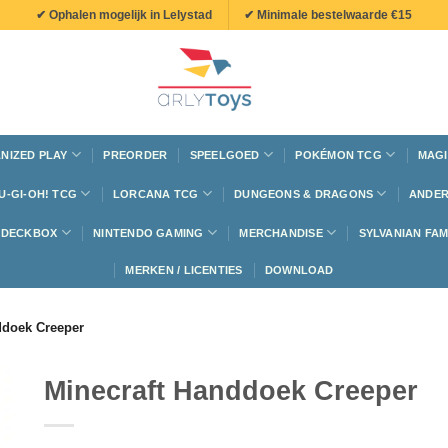
✔ Ophalen mogelijk in Lelystad
✔ Minimale bestelwaarde €15
NIZED PLAY
PREORDER
SPEELGOED
POKÉMON TCG
MAGI
U-GI-OH! TCG
LORCANA TCG
DUNGEONS & DRAGONS
ANDER
N DECKBOX
NINTENDO GAMING
MERCHANDISE
SYLVANIAN FAM
MERKEN / LICENTIES
DOWNLOAD
ddoek Creeper
Minecraft Handdoek Creeper