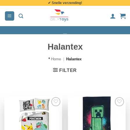
✔ Snelle verzending!
de
inhoud
Halantex
*
Home
|
Halantex
FILTER