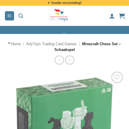
✔ Snelle verzending!
de
inhoud
*
Home
|
ArlyToys Trading Card Games
|
Minecraft Chess Set –
Schaakspel