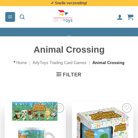
✔ Snelle verzending!
de
inhoud
Animal Crossing
*
Home
|
ArlyToys Trading Card Games
|
Animal Crossing
FILTER