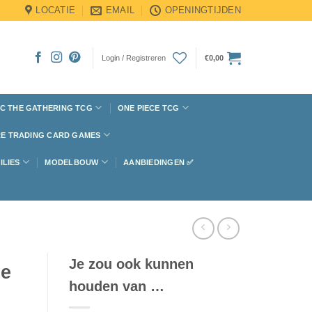
LOCATIE
EMAIL
OPENINGTIJDEN
Login / Registreren
€
0,00
C THE GATHERING TCG
ONE PIECE TCG
E TRADING CARD GAMES
ILIES
MODELBOUW
AANBIEDINGEN ✅
Je zou ook kunnen
he
houden van …