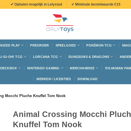
✔ Ophalen mogelijk in Lelystad
✔ Minimale bestelwaarde €15
NIZED PLAY
PREORDER
SPEELGOED
POKÉMON TCG
MAGI
U-GI-OH! TCG
LORCANA TCG
DUNGEONS & DRAGONS
ANDER
N DECKBOX
NINTENDO GAMING
MERCHANDISE
SYLVANIAN FAM
MERKEN / LICENTIES
DOWNLOAD
ng Mocchi Pluche Knuffel Tom Nook
Animal Crossing Mocchi Pluc
Knuffel Tom Nook