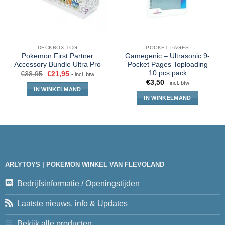
DECKBOX TCG
POCKET PAGES
Pokemon First Partner
Gamegenic – Ultrasonic 9-
Accessory Bundle Ultra Pro
Pocket Pages Toploading
10 pcs pack
€
38,95
€
21,95
- incl. btw
€
3,50
- incl. btw
IN WINKELMAND
IN WINKELMAND
ARLYTOYS | POKEMON WINKEL VAN FLEVOLAND
Bedrijfsinformatie / Openingstijden
Laatste nieuws, info & Updates
Bekijk alle producten