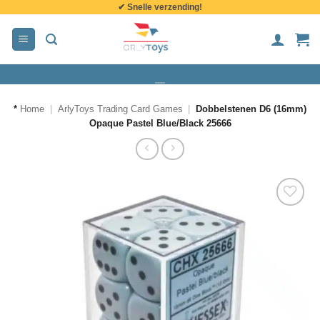
✔ Snelle verzending!
de
inhoud
*
Home
|
ArlyToys Trading Card Games
|
Dobbelstenen D6 (16mm)
Opaque Pastel Blue/Black 25666