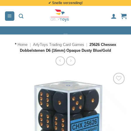
✔ Snelle verzending!
de
inhoud
*
Home
|
ArlyToys Trading Card Games
|
25626 Chessex
Dobbelstenen D6 (16mm) Opaque Dusty Blue/Gold