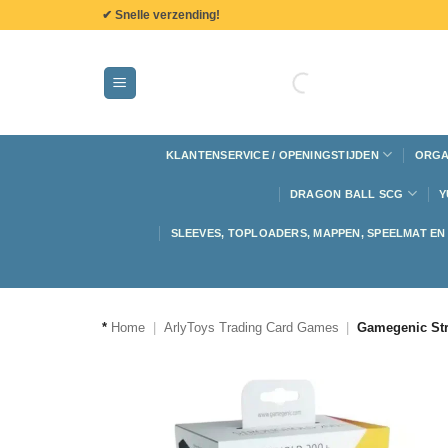
de
✔ Snelle verzending!
inhoud
KLANTENSERVICE / OPENINGSTIJDEN
ORGA
DRAGON BALL SCG
Y
SLEEVES, TOPLOADERS, MAPPEN, SPEELMAT E
*
Home
|
ArlyToys Trading Card Games
|
Gamegenic Str