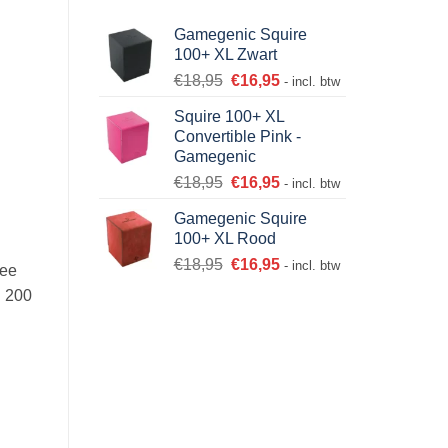
Gamegenic Squire
100+ XL Zwart
€
18,95
€
16,95
- incl. btw
Squire 100+ XL
Convertible Pink -
Gamegenic
€
18,95
€
16,95
- incl. btw
Gamegenic Squire
100+ XL Rood
€
18,95
€
16,95
- incl. btw
wee
l 200