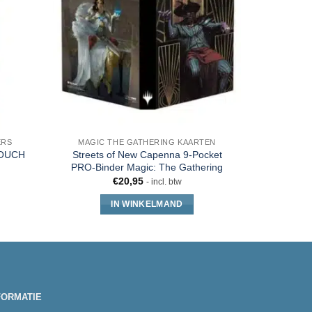
ERS
MAGIC THE GATHERING KAARTEN
MAGIC 
TOUCH
Streets of New Capenna 9-Pocket
Ultra Pro P
PRO-Binder Magic: The Gathering
– 
€
20,95
€
26
- incl. btw
IN WINKELMAND
FORMATIE