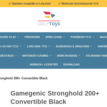
✔ Ophalen mogelijk in Lelystad
✔ Minimale bestelwaarde €15
NIZED PLAY
PREORDER
SPEELGOED
POKÉMON TCG
MAGI
U-GI-OH! TCG
LORCANA TCG
DUNGEONS & DRAGONS
ANDER
N DECKBOX
NINTENDO GAMING
MERCHANDISE
SYLVANIAN FAM
MERKEN / LICENTIES
DOWNLOAD
onghold 200+ Convertible Black
Gamegenic Stronghold 200+
Convertible Black