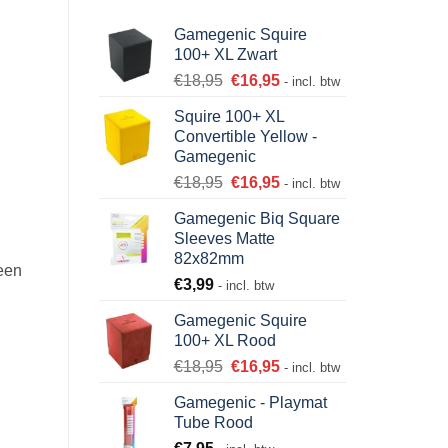
Gamegenic Squire
100+ XL Zwart
€
18,95
€
16,95
- incl. btw
Squire 100+ XL
Convertible Yellow -
Gamegenic
€
18,95
€
16,95
- incl. btw
Gamegenic Biq Square
Sleeves Matte
82x82mm
een
€
3,99
- incl. btw
Gamegenic Squire
100+ XL Rood
€
18,95
€
16,95
- incl. btw
Gamegenic - Playmat
Tube Rood