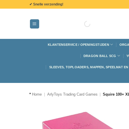
de
✔ Snelle verzending!
inhoud
KLANTENSERVICE / OPENINGSTIJDEN
ORGA
DRAGON BALL SCG
Y
SLEEVES, TOPLOADERS, MAPPEN, SPEELMAT E
*
Home
|
ArlyToys Trading Card Games
|
Squire 100+ X