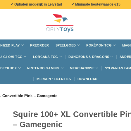
✔ Ophalen mogelijk in Lelystad
✔ Minimale bestelwaarde €15
NIZED PLAY
PREORDER
SPEELGOED
POKÉMON TCG
MAGI
U-GI-OH! TCG
LORCANA TCG
DUNGEONS & DRAGONS
ANDER
N DECKBOX
NINTENDO GAMING
MERCHANDISE
SYLVANIAN FAM
MERKEN / LICENTIES
DOWNLOAD
L Convertible Pink – Gamegenic
Squire 100+ XL Convertible Pi
– Gamegenic