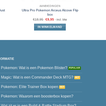
AANBIEDINGEN
ust
Ultra Pro Pokemon Arceus Alcove Flip
Gamegen
box
Pages 
€
18,95
€
9,95
- incl. btw
IN WINKELMAND
FORMATIE
Pokemon: Wat is een Pokemon Blister?
Magic: Wat is een Commander Deck MTG?
Pokemon: Elite Trainer Box kopen
Pokemon: Waarom een boosterbox kopen?
Wat zit er in een Build & Battle Stadium Box?