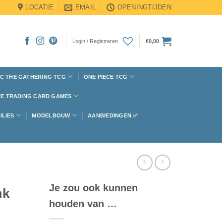
LOCATIE
EMAIL
OPENINGTIJDEN
Login / Registreren
€
0,00
C THE GATHERING TCG
ONE PIECE TCG
E TRADING CARD GAMES
ILIES
MODELBOUW
AANBIEDINGEN ✅
Je zou ook kunnen
nk
houden van …