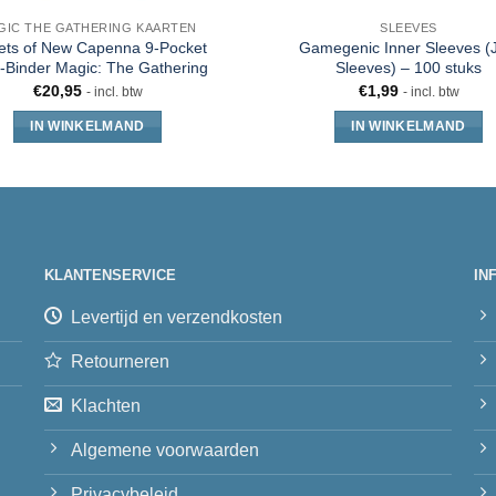
GIC THE GATHERING KAARTEN
SLEEVES
ets of New Capenna 9-Pocket
Gamegenic Inner Sleeves (J
Binder Magic: The Gathering
Sleeves) – 100 stuks
€
20,95
€
1,99
- incl. btw
- incl. btw
IN WINKELMAND
IN WINKELMAND
KLANTENSERVICE
IN
Levertijd en verzendkosten
Retourneren
Klachten
Algemene voorwaarden
Privacybeleid