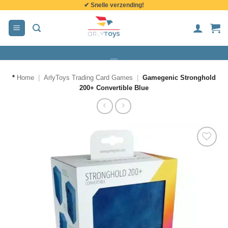
✔ Snelle verzending!
de
inhoud
*
Home
|
ArlyToys Trading Card Games
|
Gamegenic Stronghold
200+ Convertible Blue