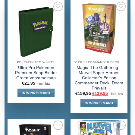
POKÉMON TCG WINKEL
DECKS / COMMANDER DECKS MTG
Ultra Pro Pokemon
Magic: The Gathering –
Premium Snap Binder
Marvel Super Heroes
Groen Verzamelmap
Collector’s Edition
Commander Deck: Doom
€
21,95
- incl. btw
Prevails
IN WINKELMAND
€
159,95
€
139,95
- incl. btw
IN WINKELMAND