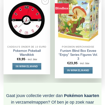
Blindbox
CADEAU'S ONDER DE 10 EURO
POKEMON MERCHANDISE
Pokemon Pokeball
Funism Blind Box Eevee
Wandklok
“Enjoy” Series Figures Vol.
3
€
9,95
- incl. btw
€
23,95
- incl. btw
IN WINKELMAND
IN WINKELMAND
Gaat jouw collectie verder dan
Pokémon kaarten
in verzamelmappen? Of ben je op zoek naar