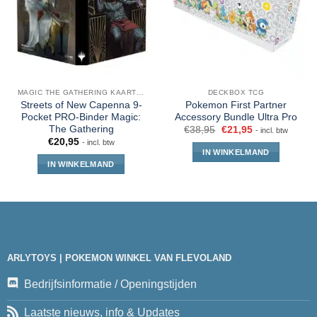
MAGIC THE GATHERING KAARTEN
DECKBOX TCG
Streets of New Capenna 9-
Pokemon First Partner
Pocket PRO-Binder Magic:
Accessory Bundle Ultra Pro
The Gathering
€
38,95
€
21,95
- incl. btw
€
20,95
- incl. btw
IN WINKELMAND
IN WINKELMAND
ARLYTOYS | POKEMON WINKEL VAN FLEVOLAND
Bedrijfsinformatie / Openingstijden
Laatste nieuws, info & Updates