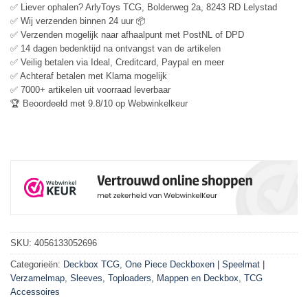
✅ Liever ophalen? ArlyToys TCG, Bolderweg 2a, 8243 RD Lelystad
✅ Wij verzenden binnen 24 uur 📦
✅ Verzenden mogelijk naar afhaalpunt met PostNL of DPD
✅ 14 dagen bedenktijd na ontvangst van de artikelen
✅ Veilig betalen via Ideal, Creditcard, Paypal en meer
✅ Achteraf betalen met Klarna mogelijk
✅ 7000+ artikelen uit voorraad leverbaar
🏆 Beoordeeld met 9.8/10 op Webwinkelkeur
SKU:
4056133052696
Categorieën:
Deckbox TCG
,
One Piece Deckboxen | Speelmat |
Verzamelmap
,
Sleeves, Toploaders, Mappen en Deckbox
,
TCG
Accessoires