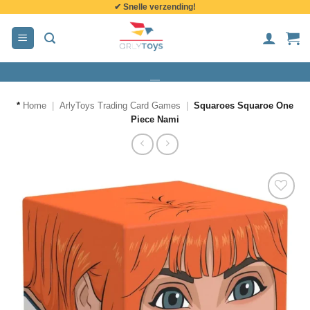
✔ Snelle verzending!
de
inhoud
*
Home
|
ArlyToys Trading Card Games
|
Squaroes Squaroe One
Piece Nami