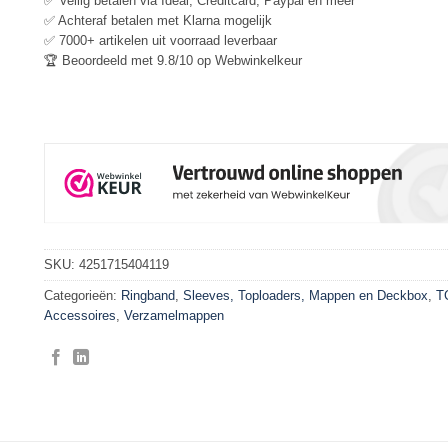
✅ Veilig betalen via Ideal, Creditcard, Paypal en meer
✅ Achteraf betalen met Klarna mogelijk
✅ 7000+ artikelen uit voorraad leverbaar
🏆 Beoordeeld met 9.8/10 op Webwinkelkeur
SKU:
4251715404119
Categorieën:
Ringband
,
Sleeves, Toploaders, Mappen en Deckbox
,
T
Accessoires
,
Verzamelmappen