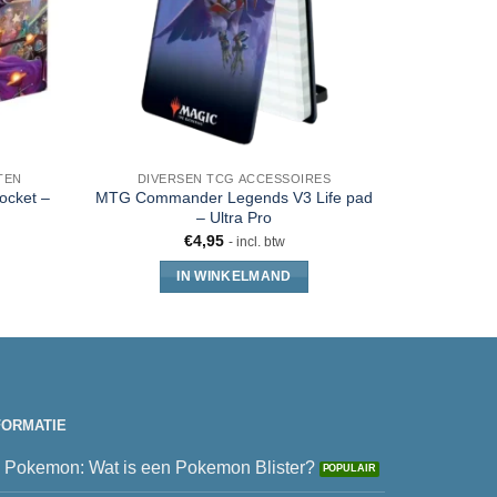
TEN
DIVERSEN TCG ACCESSOIRES
pocket –
MTG Commander Legends V3 Life pad
Ultra Pro
– Ultra Pro
€
4,95
- incl. btw
IN WINKELMAND
FORMATIE
Pokemon: Wat is een Pokemon Blister?