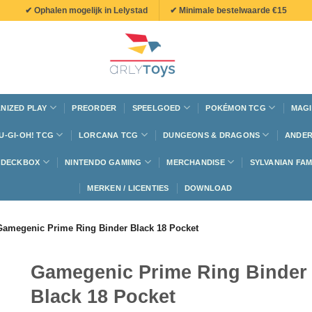
✔ Ophalen mogelijk in Lelystad
✔ Minimale bestelwaarde €15
NIZED PLAY
PREORDER
SPEELGOED
POKÉMON TCG
MAGI
U-GI-OH! TCG
LORCANA TCG
DUNGEONS & DRAGONS
ANDER
N DECKBOX
NINTENDO GAMING
MERCHANDISE
SYLVANIAN FAM
MERKEN / LICENTIES
DOWNLOAD
Gamegenic Prime Ring Binder Black 18 Pocket
Gamegenic Prime Ring Binder
Black 18 Pocket