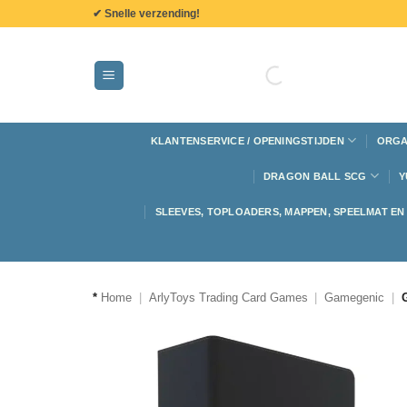
de
✔ Snelle verzending!
inhoud
KLANTENSERVICE / OPENINGSTIJDEN
ORGA
DRAGON BALL SCG
Y
SLEEVES, TOPLOADERS, MAPPEN, SPEELMAT E
*
Home
|
ArlyToys Trading Card Games
|
Gamegenic
|