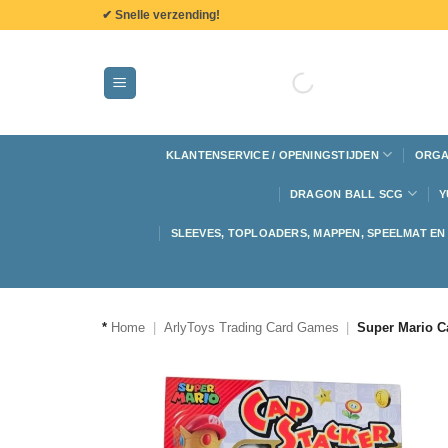
de
✔ Snelle verzending!
inhoud
KLANTENSERVICE / OPENINGSTIJDEN
ORGA
DRAGON BALL SCG
Y
SLEEVES, TOPLOADERS, MAPPEN, SPEELMAT E
*
Home
|
ArlyToys Trading Card Games
|
Super Mario C