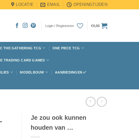
LOCATIE
EMAIL
OPENINGTIJDEN
Login / Registreren
€
0,00
C THE GATHERING TCG
ONE PIECE TCG
E TRADING CARD GAMES
ILIES
MODELBOUW
AANBIEDINGEN ✅
Je zou ook kunnen
–
houden van …