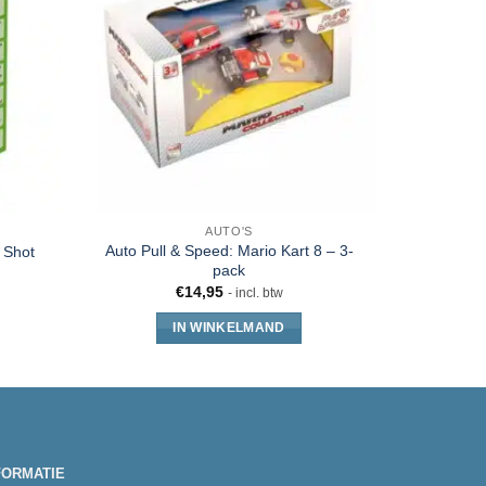
AUTO'S
Auto Pull & Speed: Mario Kart 8 – 3-
The Super
 Shot
pack
€
14,95
- incl. btw
IN WINKELMAND
FORMATIE