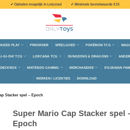
✔ Ophalen mogelijk in Lelystad
✔ Minimale bestelwaarde €15
NIZED PLAY
PREORDER
SPEELGOED
POKÉMON TCG
MAGI
U-GI-OH! TCG
LORCANA TCG
DUNGEONS & DRAGONS
ANDER
N DECKBOX
NINTENDO GAMING
MERCHANDISE
SYLVANIAN FAM
MERKEN / LICENTIES
DOWNLOAD
ap Stacker spel – Epoch
Super Mario Cap Stacker spel 
Epoch