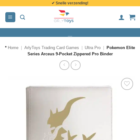
✔ Snelle verzending!
de
inhoud
*
Home
|
ArlyToys Trading Card Games
|
Ultra Pro
|
Pokemon Elite
Series Arceus 9-Pocket Zippered Pro Binder