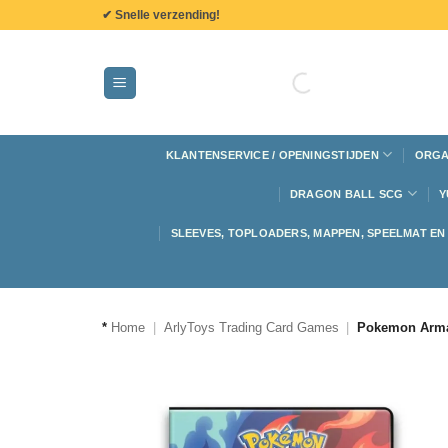
de
✔ Snelle verzending!
inhoud
KLANTENSERVICE / OPENINGSTIJDEN
ORGA
DRAGON BALL SCG
Y
SLEEVES, TOPLOADERS, MAPPEN, SPEELMAT E
*
Home
|
ArlyToys Trading Card Games
|
Pokemon Armar