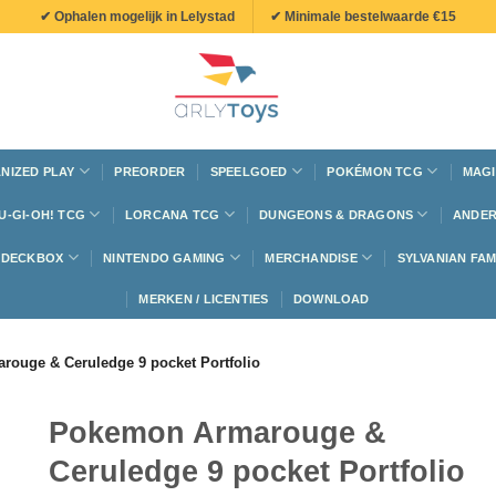
✔ Ophalen mogelijk in Lelystad
✔ Minimale bestelwaarde €15
NIZED PLAY
PREORDER
SPEELGOED
POKÉMON TCG
MAGI
U-GI-OH! TCG
LORCANA TCG
DUNGEONS & DRAGONS
ANDER
N DECKBOX
NINTENDO GAMING
MERCHANDISE
SYLVANIAN FAM
MERKEN / LICENTIES
DOWNLOAD
ouge & Ceruledge 9 pocket Portfolio
Pokemon Armarouge &
Ceruledge 9 pocket Portfolio