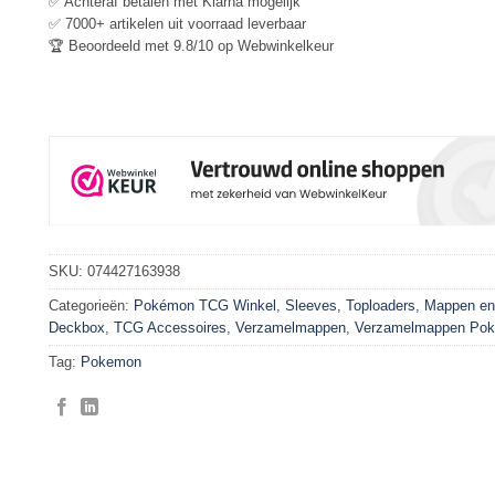
✅ Achteraf betalen met Klarna mogelijk
✅ 7000+ artikelen uit voorraad leverbaar
🏆 Beoordeeld met 9.8/10 op Webwinkelkeur
SKU:
074427163938
Categorieën:
Pokémon TCG Winkel
,
Sleeves, Toploaders, Mappen en
Deckbox
,
TCG Accessoires
,
Verzamelmappen
,
Verzamelmappen Po
Tag:
Pokemon