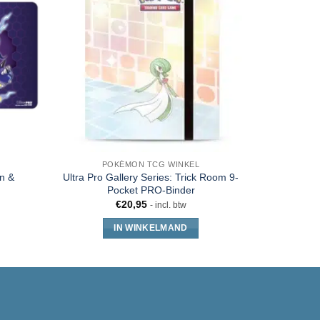
POKÉMON TCG WINKEL
n &
Ultra Pro Gallery Series: Trick Room 9-
Pokemo
Pocket PRO-Binder
Pikach
€
20,95
€
31
- incl. btw
IN WINKELMAND