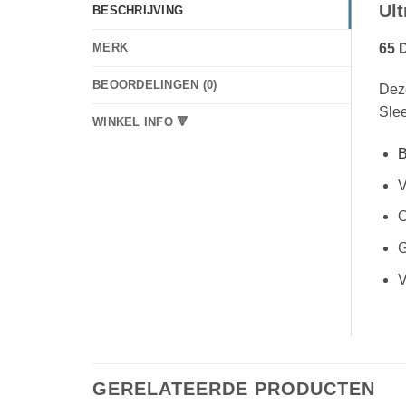
Ul
BESCHRIJVING
65 
MERK
BEOORDELINGEN (0)
Deze
Slee
WINKEL INFO 🔻
B
V
O
G
V
GERELATEERDE PRODUCTEN