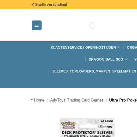
de
✔ Snelle verzending!
inhoud
KLANTENSERVICE / OPENINGSTIJDEN
ORGA
DRAGON BALL SCG
Y
SLEEVES, TOPLOADERS, MAPPEN, SPEELMAT E
*
Home
|
ArlyToys Trading Card Games
|
Ultra Pro Pok