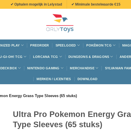
✔ Ophalen mogelijk in Lelystad
✔ Minimale bestelwaarde €15
NIZED PLAY
PREORDER
SPEELGOED
POKÉMON TCG
MAGI
U-GI-OH! TCG
LORCANA TCG
DUNGEONS & DRAGONS
ANDER
N DECKBOX
NINTENDO GAMING
MERCHANDISE
SYLVANIAN FAM
MERKEN / LICENTIES
DOWNLOAD
emon Energy Grass Type Sleeves (65 stuks)
Ultra Pro Pokemon Energy Gr
Type Sleeves (65 stuks)