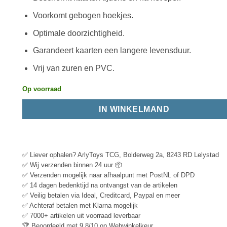
Voorkomt gebogen hoekjes.
Optimale doorzichtigheid.
Garandeert kaarten een langere levensduur.
Vrij van zuren en PVC.
Op voorraad
IN WINKELMAND
✅ Liever ophalen? ArlyToys TCG, Bolderweg 2a, 8243 RD Lelystad
✅ Wij verzenden binnen 24 uur 📦
✅ Verzenden mogelijk naar afhaalpunt met PostNL of DPD
✅ 14 dagen bedenktijd na ontvangst van de artikelen
✅ Veilig betalen via Ideal, Creditcard, Paypal en meer
✅ Achteraf betalen met Klarna mogelijk
✅ 7000+ artikelen uit voorraad leverbaar
🏆 Beoordeeld met 9.8/10 op Webwinkelkeur