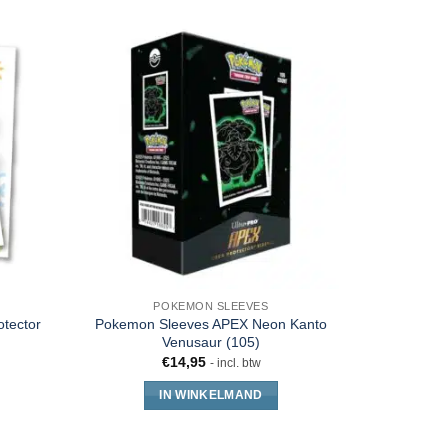
POKEMON SLEEVES
tector
Pokemon Sleeves APEX Neon Kanto
Pokemon
Venusaur (105)
Meadow D
€
14,95
- incl. btw
IN WINKELMAND