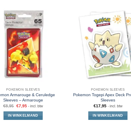
POKEMON SLEEVES
POKEMON SLEEVES
emon Armarouge & Ceruledge
Pokemon Togepi Apex Deck Pro
Sleeves – Armarouge
Sleeves
€
8,95
€
7,95
€
17,95
- incl. btw
- incl. btw
IN WINKELMAND
IN WINKELMAND